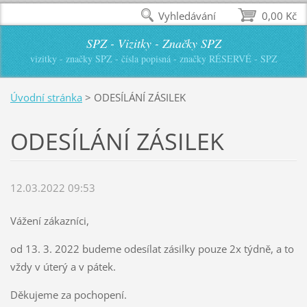
Vyhledávání
0,00 Kč
SPZ - Vizitky - Značky SPZ
vizitky - značky SPZ - čísla popisná - značky RÉSERVÉ - SPZ
Úvodní stránka
>
ODESÍLÁNÍ ZÁSILEK
ODESÍLÁNÍ ZÁSILEK
12.03.2022 09:53
Vážení zákazníci,
od 13. 3. 2022 budeme odesílat zásilky pouze 2x týdně, a to
vždy v úterý a v pátek.
Děkujeme za pochopení.