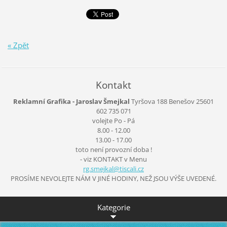
« Zpět
Kontakt
Reklamní Grafika - Jaroslav Šmejkal
Tyršova 188
Benešov
25601
602 735 071
volejte Po - Pá
8.00 - 12.00
13.00 - 17.00
toto není provozní doba !
- viz KONTAKT v Menu
rg.smejk
al@tisca
li.cz
PROSÍME NEVOLEJTE NÁM V JINÉ HODINY, NEŽ JSOU VÝŠE UVEDENÉ.
Kategorie