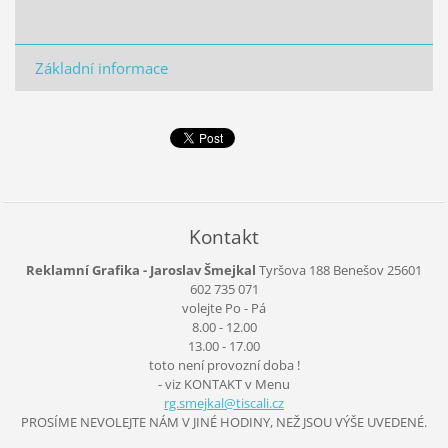
Základní informace
Kontakt
Reklamní Grafika - Jaroslav Šmejkal
Tyršova 188
Benešov
25601
602 735 071
volejte Po - Pá
8.00 - 12.00
13.00 - 17.00
toto není provozní doba !
- viz KONTAKT v Menu
rg.smejk
al@tisca
li.cz
PROSÍME NEVOLEJTE NÁM V JINÉ HODINY, NEŽ JSOU VÝŠE UVEDENÉ.