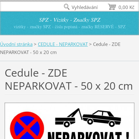
Vyhledávání
0,00 Kč
SPZ - Vizitky - Značky SPZ
vizitky - značky SPZ - čísla popisná - značky RÉSERVÉ - SPZ
Úvodní stránka
>
CEDULE - NEPARKOVAT
>
Cedule - ZDE
NEPARKOVAT - 50 x 20 cm
Cedule - ZDE
NEPARKOVAT - 50 x 20 cm