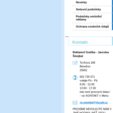
Novinky
Smluvní podmínky
Podmínky umístění
reklamy
Ochrana osobních údajů
Kontakt
Reklamní Grafika - Jaroslav
Šmejkal
Tyršova 188
Benešov
25601
602 735 071
volejte Po - Pá
8.00 - 12.00
13.00 - 17.00
toto není provozní doba !
- viz KONTAKT v Menu
rg.smejk
al@tisca
li.cz
PROSÍME NEVOLEJTE NÁM V
JINÉ HODINY, NEŽ JSOU