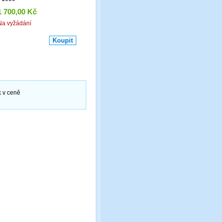
1 700,00 Kč
Na vyžádání
k v ceně