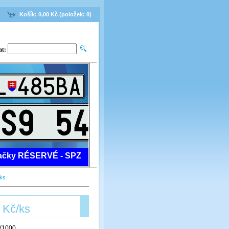
Košík:
0,00 Kč
(položek:
0
)
at:
 značky RÉSERVÉ - SPZ
/ks
- Kč/ks
V1000