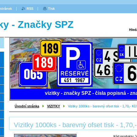
stránek
RSS
Tisk
tky - Značky SPZ
Hled
vizitky - značky SPZ - čísla popisná -
Úvodní stránka
VIZITKY
Vizitky 1000ks - barevný ofset tisk - 1,70,- Kč
Vizitky 1000ks - barevný ofset tisk - 1,70,
Kód produktu: