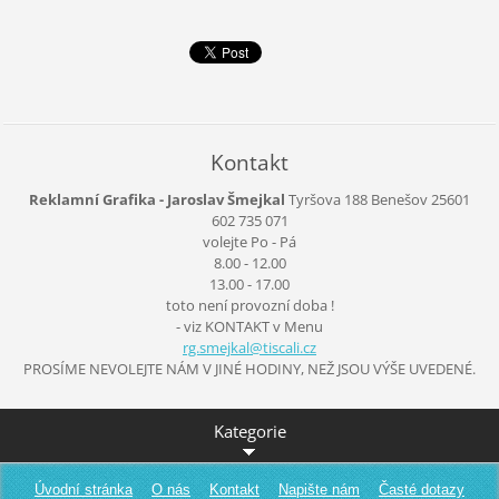
Kontakt
Reklamní Grafika - Jaroslav Šmejkal
Tyršova 188
Benešov
25601
602 735 071
volejte Po - Pá
8.00 - 12.00
13.00 - 17.00
toto není provozní doba !
- viz KONTAKT v Menu
rg.smejk
al@tisca
li.cz
PROSÍME NEVOLEJTE NÁM V JINÉ HODINY, NEŽ JSOU VÝŠE UVEDENÉ.
Kategorie
Úvodní stránka
O nás
Kontakt
Napište nám
Časté dotazy