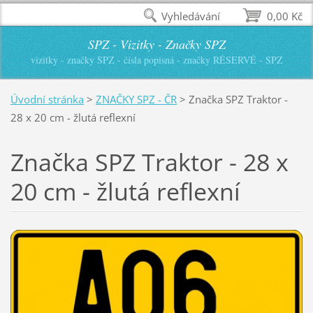
Vyhledávání
0,00 Kč
SPZ - Vizitky - Značky SPZ
vizitky - značky SPZ - čísla popisná - značky RÉSERVÉ - SPZ
Úvodní stránka
>
ZNAČKY SPZ - ČR
>
Značka SPZ Traktor -
28 x 20 cm - žlutá reflexní
Značka SPZ Traktor - 28 x
20 cm - žlutá reflexní